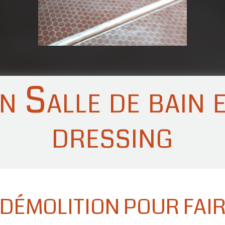
n Salle de bain e
dressing
 DÉMOLITION POUR FAI