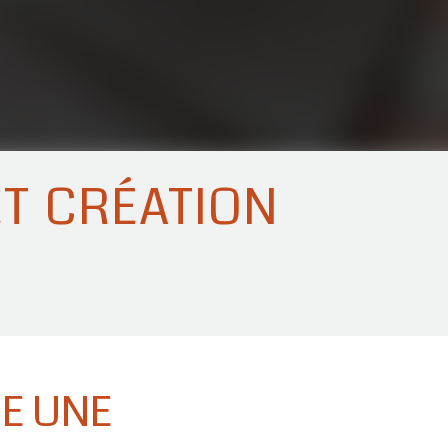
t création
RE UNE