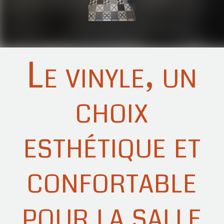
Le vinyle, un
choix
esthétique et
confortable
pour la salle