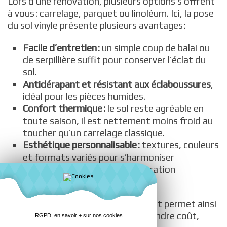
Lors d’une rénovation, plusieurs options s’offrent
à vous : carrelage, parquet ou linoléum. Ici, la pose
du sol vinyle présente plusieurs avantages :
Facile d’entretien :
un simple coup de balai ou
de serpillière suffit pour conserver l’éclat du
sol.
Antidérapant et résistant aux éclaboussures
,
idéal pour les pièces humides.
Confort thermique :
le sol reste agréable en
toute saison, il est nettement moins froid au
toucher qu’un carrelage classique.
Esthétique personnalisable :
textures, couleurs
et formats variés pour s’harmoniser
parfaitement avec votre décoration
intérieure.
Le vinyle imitation carreau de ciment permet ainsi
de rénover votre salle de bain à moindre coût,
RGPD, en savoir + sur nos cookies